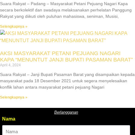
Suara Rakyat – Padang – Masyarakat Petani Pejuang Nagari Kapa
secara berkolektif dan swadaya melaksanakan perhelatan Panggung
Rakyat yang diikuti oleh puluhan mahasiswa, seniman, Musisi,
Selengkapnya »
AKSI MASYARAKAT PETANI PEJUANG NAGARI
KAPA “MENUNTUT JANJI BUPATI PASAMAN BARAT”
April 4, 2024
Suara Rakyat – Janji Bupati Pasaman Barat yang disampaikan kepada
masyarakat pada 18 Desember 2021 untuk segera menyelesaikan
konflik lahan antara masyarakat petani pejuang Nagari
Selengkapnya »
Berlangganan
Nama