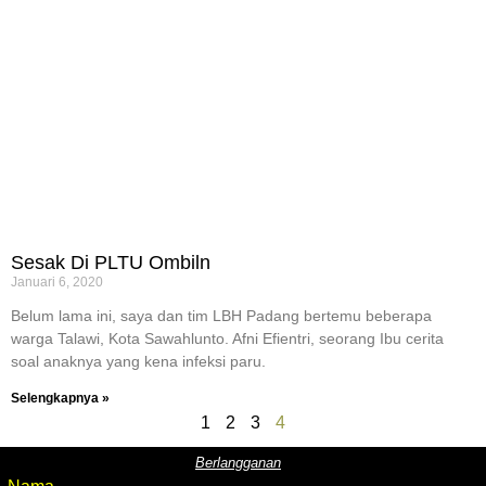
Sesak Di PLTU Ombiln
Januari 6, 2020
Belum lama ini, saya dan tim LBH Padang bertemu beberapa
warga Talawi, Kota Sawahlunto. Afni Efientri, seorang Ibu cerita
soal anaknya yang kena infeksi paru.
Selengkapnya »
1
2
3
4
Berlangganan