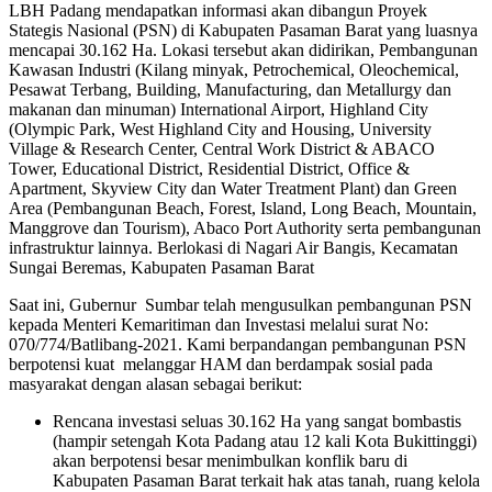
LBH Padang mendapatkan informasi akan dibangun Proyek
Stategis Nasional (PSN) di Kabupaten Pasaman Barat yang luasnya
mencapai 30.162 Ha. Lokasi tersebut akan didirikan, Pembangunan
Kawasan Industri (Kilang minyak, Petrochemical, Oleochemical,
Pesawat Terbang, Building, Manufacturing, dan Metallurgy dan
makanan dan minuman) International Airport, Highland City
(Olympic Park, West Highland City and Housing, University
Village & Research Center, Central Work District & ABACO
Tower, Educational District, Residential District, Office &
Apartment, Skyview City dan Water Treatment Plant) dan Green
Area (Pembangunan Beach, Forest, Island, Long Beach, Mountain,
Manggrove dan Tourism), Abaco Port Authority serta pembangunan
infrastruktur lainnya. Berlokasi di Nagari Air Bangis, Kecamatan
Sungai Beremas, Kabupaten Pasaman Barat
Saat ini, Gubernur Sumbar telah mengusulkan pembangunan PSN
kepada Menteri Kemaritiman dan Investasi melalui surat No:
070/774/Batlibang-2021. Kami berpandangan pembangunan PSN
berpotensi kuat melanggar HAM dan berdampak sosial pada
masyarakat dengan alasan sebagai berikut:
Rencana investasi seluas 30.162 Ha yang sangat bombastis
(hampir setengah Kota Padang atau 12 kali Kota Bukittinggi)
akan berpotensi besar menimbulkan konflik baru di
Kabupaten Pasaman Barat terkait hak atas tanah, ruang kelola