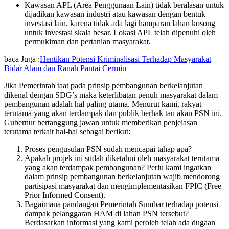
Kawasan APL (Area Penggunaan Lain) tidak beralasan untuk
dijadikan kawasan industri atau kawasan dengan bentuk
investasi lain, karena tidak ada lagi hamparan lahan kosong
untuk investasi skala besar. Lokasi APL telah dipenuhi oleh
permukiman dan pertanian masyarakat.
baca Juga :
Hentikan Potensi Kriminalisasi Terhadap Masyarakat
Bidar Alam dan Ranah Pantai Cermin
Jika Pemerintah taat pada prinsip pembangunan berkelanjutan
dikenal dengan SDG’s maka keterlibatan penuh masyarakat dalam
pembangunan adalah hal paling utama. Menurut kami, rakyat
terutama yang akan terdampak dan publik berhak tau akan PSN ini.
Gubernur bertanggung jawan untuk memberikan penjelasan
terutama terkait hal-hal sebagai berikut:
Proses pengusulan PSN sudah mencapai tahap apa?
Apakah projek ini sudah diketahui oleh masyarakat terutama
yang akan terdampak pembangunan? Perlu kami ingatkan
dalam prinsip pembangunan berkelanjutan wajib mendorong
partisipasi masyarakat dan mengimplementasikan FPIC (Free
Prior Informed Consent).
Bagaimana pandangan Pemerintah Sumbar terhadap potensi
dampak pelanggaran HAM di lahan PSN tersebut?
Berdasarkan informasi yang kami peroleh telah ada dugaan