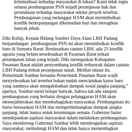
kriminalisasi terhadap masyarakat di lokasi? Kami tidak ingin
selama pembangunan PSN terjadi perampasan hak dan
penindasan terhadap masyarakat sekitar proyek tersebut.
Pembangunan yang melanggar HAM akan menimbulkan
konflik berkepanjangan dikemudian hari dan merugikan
banyak pihak.
Diki Rafiqi, Kepala Bidang Sumber Daya Alam LBH Padang
berpandangan pembangunan PSN ini akan menimbulkan konflik
baru di Sumatra Barat. Berdasarkan catatan LBH, ada 25 konflik
agraria yang belum terselesaikan di Pasaman Barat terkait
perampasan lahan yang terjadi. Diki menegaskan Kabupaten
Pasaman Barat adalah penyumbang konflik terbanyak dalam catatan
LBH Padang terkait perampasan tanah. Melihat situasi ini,
Pemerintah Sumbar bersama Pemerintah Pasaman Barat wajib
menyelesaikan hal tersebut bukan malah menciptakan kasus baru
yang nantinya akan mengakibatkan dampak sosial jangka panjang,”
ujarnya. Sumbar mesti belajar banyak, bahwa tak ada satupun
pembangunan yang berbalut dengan pelanggaran HAM akan
mensejahterakan dan membahagiakan masyarakat. Pembangunan itu
harus berasaskan HAM dan mempertimbangkan dampak jangka
panjang, tidak hanya untuk keuntungan semata. Gubernur harus
mendepankan aspirasi masyarakat dalam melakukan pembangunan.
Saya mendorong Gubernur Sumbar lebih mendengarkan aspirasi
masyarakat, melindungi HAM dan tidak hanya mementingkan