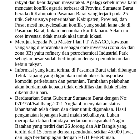
rakyat dan kebudayaan masyarakat. Apalagi sebelumnya kami
mencatat konflik agraria terbesar di Provinsi Sumatera Barat
berada di Kabupaten Pasaman Barat yang terjadi pada 25
titik. Seharusnya pemerintahan Kabupaten, Provinsi, dan
Pusat mesti menyelesaikan konflik yang sudah lama ada di
Pasaman Barat, bukan menambah konflik baru. Selain itu
core investasi tidak masuk akal untuk lokasi.
Merujuk kepada Peta Master Plan PT. ABACO, kawasan
yang yang direncanakan sebagai core investasi (zona 3A dan
zona 3B) yaitu refinery dan petrochemical Industrial Park
sebagian besar sudah berhimpitan dengan pemukiman dan
kebun rakyat.
Informasi yang kami terima, di Pasaman Barat telah dibangun
Teluk Tapang yang digunakan untuk akses transportasi
komoditi perkebunan dan pertanian. Tambahan pelabuhan
akan berdampak kepada tidak efektifitas dan tidak efisien
dikemudian hari.
Berdasarkan Surat Gubernur Sumatera Barat dengan No:
070/774/Balitbang-2021 Angka 4, menyatakan status
lahan/tanah telah clean dan clear untuk digunakan. Hasil
pengamatan lapangan kami malah sebaliknya. Lahan
merupakan lahan budidaya pertanian masyarakat Nagari
Batahan yang terdiri dari 26 Jorong dan Air Bangis yang
terdiri dari 15 Jorong dengan penduduk sekitar 45.000 jiwa,
dan juga berdampingan dengan HGU Perkebunan.