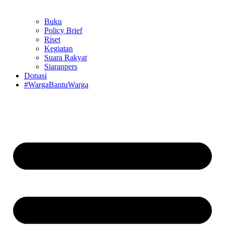
Buku
Policy Brief
Riset
Kegiatan
Suara Rakyat
Siaranpers
Donasi
#WargaBantuWarga