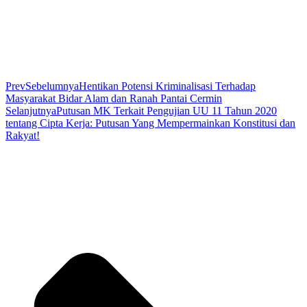
Prev
Sebelumnya
Hentikan Potensi Kriminalisasi Terhadap
Masyarakat Bidar Alam dan Ranah Pantai Cermin
Selanjutnya
Putusan MK Terkait Pengujian UU 11 Tahun 2020
tentang Cipta Kerja: Putusan Yang Mempermainkan Konstitusi dan
Rakyat!