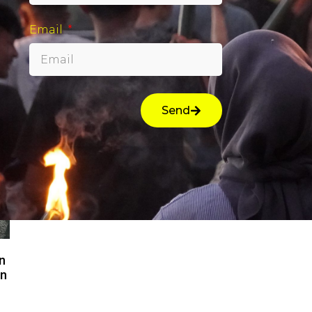
Selengkapnya »
Se
Email
Send
n
an