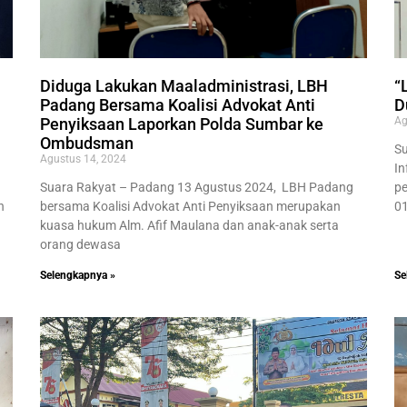
Diduga Lakukan Maaladministrasi, LBH
“
Padang Bersama Koalisi Advokat Anti
D
Penyiksaan Laporkan Polda Sumbar ke
Ag
Ombudsman
Su
Agustus 14, 2024
In
Suara Rakyat – Padang 13 Agustus 2024, LBH Padang
pe
n
bersama Koalisi Advokat Anti Penyiksaan merupakan
01
kuasa hukum Alm. Afif Maulana dan anak-anak serta
orang dewasa
Selengkapnya »
Se