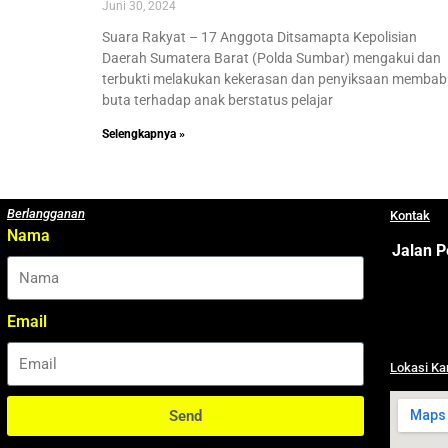
Juni 30, 2024
Suara Rakyat – 17 Anggota Ditsamapta Kepolisian
Daerah Sumatera Barat (Polda Sumbar) mengakui dan
terbukti melakukan kekerasan dan penyiksaan membab
buta terhadap anak berstatus pelajar
Selengkapnya »
Berlangganan
Kontak
Nama
Jalan P
Email
Lokasi Ka
Send