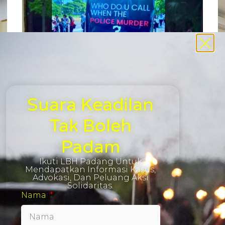
Suara Keadilan
Tak Boleh
Padam
M
Temuan Awal Hasil Investigasi Dugaan
“
Penyiksaan AM: Mendesak Profesionalitas,
L
Ikuti LBH Padang Untuk
Transparansi, dan Akuntabilitas Polri dalam
P
Mendapatkan Informasi Kasus,
Mengungkap Kebenaran Peristiwa
Ju
Advokasi, Dan Peluang Aksi
Solidaritas.
Juli 3, 2024
Su
Nama
g
Suara Rakyat – Jakarta, 2 Juli 2024 – Koalisi Masyarakat
in
Sipil Anti Penyiksaan mengecam tindakan penyiksaan
t
kepada korban anak AM (13) dan 17 anak lainnya.