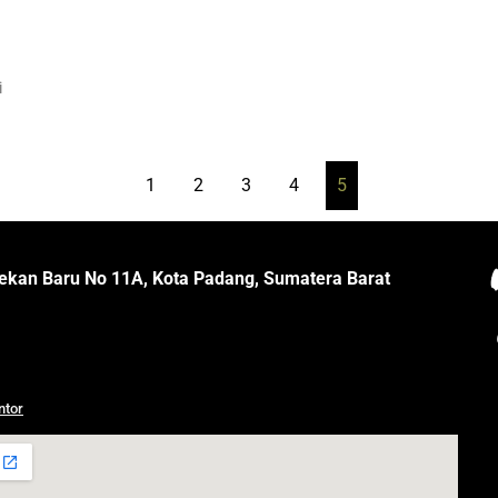
i
1
2
3
4
5
ekan Baru No 11A, Kota Padang, Sumatera Barat
ntor