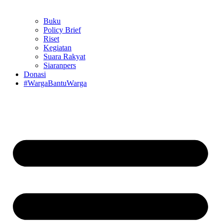
Buku
Policy Brief
Riset
Kegiatan
Suara Rakyat
Siaranpers
Donasi
#WargaBantuWarga