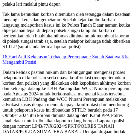
pelaku lari melalui pintu dapur.
Tak lama kemudian korban ditemukan oleh tetangga dalam keadaan
menangis keras dan gemetaran. Setelah kejadian ibu korban
langsung melaporkan kasus ini ke Polres Tanah Datar namun ketika
diperjalanan tepat di depan polsek sungai tarap ibu korban di
berhentikan oleh bhabinkamtibmas diminta untuk membuat laporan
di polsek sungai tarab saja, setelah melapor keluarga tidak diberikan
STTLP (surat tanda terima laporan polisi).
16 Hari Anti Kekerasan Terhadap Perempuan : Sudah Saatnya Kita
Mengambil Posisi​
Dalam ketidak pastian hukum dan kebingungan mengenai proses
pelaporan di kepolisian serta upaya konfrontasi (mempertemukan
korban dan pelaku) yang dilakukan oleh kepolisian akhirnya korban
dan keluarga datang ke LBH Padang dan WCC Nurani perempuan
pada Agustus 2024 untuk berkonsultasi mengenai kasus tersebut,
kemudian LBH Padang dan WCC Nurani Perempuan melakukan
advokasi kasus dengan menolak upaya konfrontasi dan mendorong
untuk pelaporan kasus ini dibuatkan STTLP, barulah pada 17
Oktober 2024 ibu korban diminta datang oleh Kanit PPA Polres
tanah datar untuk dibuatkan laporan ulang berupa Laporan polisi
dengan nomor: LP/B/77/X/2024/SPKT/POLRES TANAH
DATAR/POLDA SUMATERA BARAT. Dengan dugaan tindak