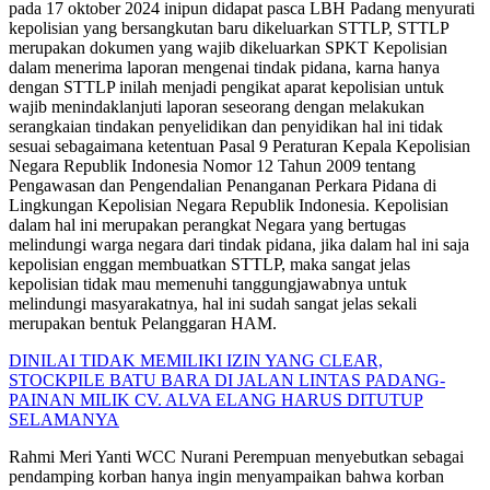
pada 17 oktober 2024 inipun didapat pasca LBH Padang menyurati
kepolisian yang bersangkutan baru dikeluarkan STTLP, STTLP
merupakan dokumen yang wajib dikeluarkan SPKT Kepolisian
dalam menerima laporan mengenai tindak pidana, karna hanya
dengan STTLP inilah menjadi pengikat aparat kepolisian untuk
wajib menindaklanjuti laporan seseorang dengan melakukan
serangkaian tindakan penyelidikan dan penyidikan hal ini tidak
sesuai sebagaimana ketentuan Pasal 9 Peraturan Kepala Kepolisian
Negara Republik Indonesia Nomor 12 Tahun 2009 tentang
Pengawasan dan Pengendalian Penanganan Perkara Pidana di
Lingkungan Kepolisian Negara Republik Indonesia. Kepolisian
dalam hal ini merupakan perangkat Negara yang bertugas
melindungi warga negara dari tindak pidana, jika dalam hal ini saja
kepolisian enggan membuatkan STTLP, maka sangat jelas
kepolisian tidak mau memenuhi tanggungjawabnya untuk
melindungi masyarakatnya, hal ini sudah sangat jelas sekali
merupakan bentuk Pelanggaran HAM.
DINILAI TIDAK MEMILIKI IZIN YANG CLEAR,
STOCKPILE BATU BARA DI JALAN LINTAS PADANG-
PAINAN MILIK CV. ALVA ELANG HARUS DITUTUP
SELAMANYA
Rahmi Meri Yanti WCC Nurani Perempuan menyebutkan sebagai
pendamping korban hanya ingin menyampaikan bahwa korban