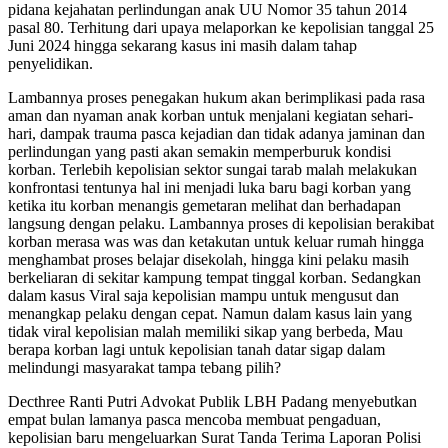
pidana kejahatan perlindungan anak UU Nomor 35 tahun 2014
pasal 80. Terhitung dari upaya melaporkan ke kepolisian tanggal 25
Juni 2024 hingga sekarang kasus ini masih dalam tahap
penyelidikan.
Lambannya proses penegakan hukum akan berimplikasi pada rasa
aman dan nyaman anak korban untuk menjalani kegiatan sehari-
hari, dampak trauma pasca kejadian dan tidak adanya jaminan dan
perlindungan yang pasti akan semakin memperburuk kondisi
korban. Terlebih kepolisian sektor sungai tarab malah melakukan
konfrontasi tentunya hal ini menjadi luka baru bagi korban yang
ketika itu korban menangis gemetaran melihat dan berhadapan
langsung dengan pelaku. Lambannya proses di kepolisian berakibat
korban merasa was was dan ketakutan untuk keluar rumah hingga
menghambat proses belajar disekolah, hingga kini pelaku masih
berkeliaran di sekitar kampung tempat tinggal korban. Sedangkan
dalam kasus Viral saja kepolisian mampu untuk mengusut dan
menangkap pelaku dengan cepat. Namun dalam kasus lain yang
tidak viral kepolisian malah memiliki sikap yang berbeda, Mau
berapa korban lagi untuk kepolisian tanah datar sigap dalam
melindungi masyarakat tampa tebang pilih?
Decthree Ranti Putri Advokat Publik LBH Padang menyebutkan
empat bulan lamanya pasca mencoba membuat pengaduan,
kepolisian baru mengeluarkan Surat Tanda Terima Laporan Polisi