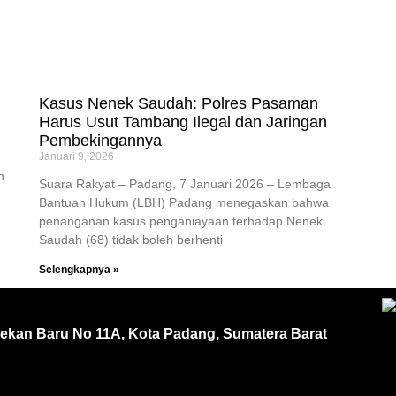
Kasus Nenek Saudah: Polres Pasaman
Harus Usut Tambang Ilegal dan Jaringan
Pembekingannya
Januari 9, 2026
n
Suara Rakyat – Padang, 7 Januari 2026 – Lembaga
Bantuan Hukum (LBH) Padang menegaskan bahwa
penanganan kasus penganiayaan terhadap Nenek
Saudah (68) tidak boleh berhenti
Selengkapnya »
Pekan Baru No 11A, Kota Padang, Sumatera Barat