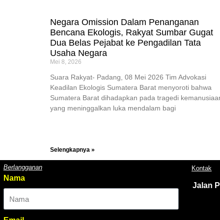
Negara Omission Dalam Penanganan
Bencana Ekologis, Rakyat Sumbar Gugat
Dua Belas Pejabat ke Pengadilan Tata
Usaha Negara
Mei 8, 2026
Suara Rakyat- Padang, 08 Mei 2026 Tim Advokasi
Keadilan Ekologis Sumatera Barat menyoroti bahwa
Sumatera Barat dihadapkan pada tragedi kemanusiaa
yang meninggalkan luka mendalam bagi
Selengkapnya »
Berlangganan
Kontak
Nama
Jalan 