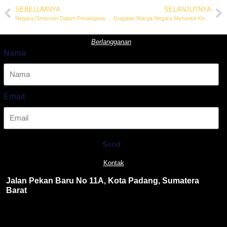
SEBELUMNYA
SELANJUTNYA
Negara Omission Dalam Penanganan Bencana Ekologis, Rakyat Sumbar Gugat Dua Belas Pejabat ke Pengadilan Tata Usaha Negara
Gugatan Warga Negara Menuntut Keadilan Ekologis atas Bencana Ekologis di Sumatera Barat Resmi Memasuki Babak Baru
Berlangganan
Nama
Email
Send
Kontak
Jalan Pekan Baru No 11A, Kota Padang, Sumatera
Barat