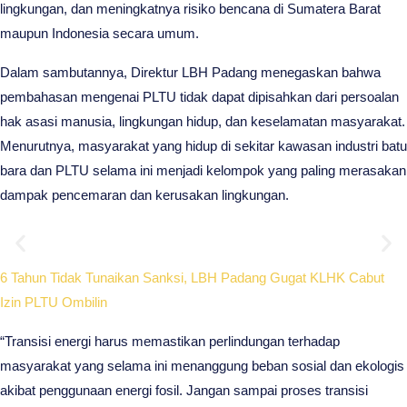
lingkungan, dan meningkatnya risiko bencana di Sumatera Barat
maupun Indonesia secara umum.
Dalam sambutannya, Direktur LBH Padang menegaskan bahwa
pembahasan mengenai PLTU tidak dapat dipisahkan dari persoalan
hak asasi manusia, lingkungan hidup, dan keselamatan masyarakat.
Menurutnya, masyarakat yang hidup di sekitar kawasan industri batu
bara dan PLTU selama ini menjadi kelompok yang paling merasakan
dampak pencemaran dan kerusakan lingkungan.
Diseminasi Hasil Riset
6 Tahun Tidak Tunaikan Sanksi, LBH Padang Gugat KLHK Cabut
Izin PLTU Ombilin
Pemaparan Hasil Riset Studi Empiris Pada Tiga Daerah PLTU di
“Transisi energi harus memastikan perlindungan terhadap
Indonesia
masyarakat yang selama ini menanggung beban sosial dan ekologis
akibat penggunaan energi fosil. Jangan sampai proses transisi
Click Here