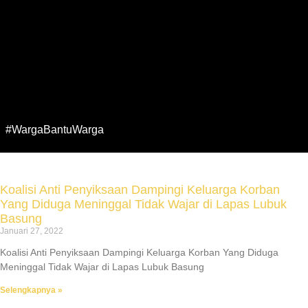
#WargaBantuWarga
Koalisi Anti Penyiksaan Dampingi Keluarga Korban
Yang Diduga Meninggal Tidak Wajar di Lapas Lubuk
Basung
Januari 27, 2022
Koalisi Anti Penyiksaan Dampingi Keluarga Korban Yang Diduga
Meninggal Tidak Wajar di Lapas Lubuk Basung
Selengkapnya »