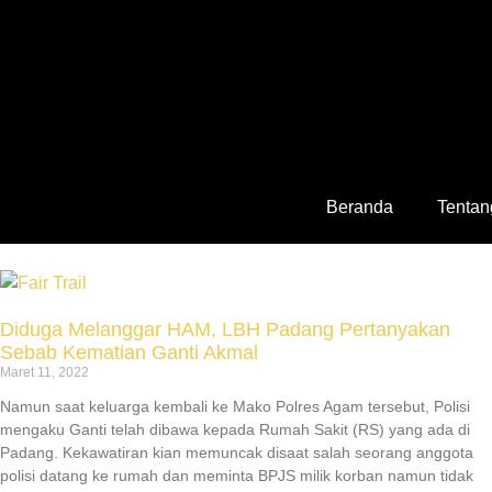
Beranda
Tentan
Diduga Melanggar HAM, LBH Padang Pertanyakan
Sebab Kematian Ganti Akmal
Maret 11, 2022
Namun saat keluarga kembali ke Mako Polres Agam tersebut, Polisi
mengaku Ganti telah dibawa kepada Rumah Sakit (RS) yang ada di
Padang. Kekawatiran kian memuncak disaat salah seorang anggota
polisi datang ke rumah dan meminta BPJS milik korban namun tidak