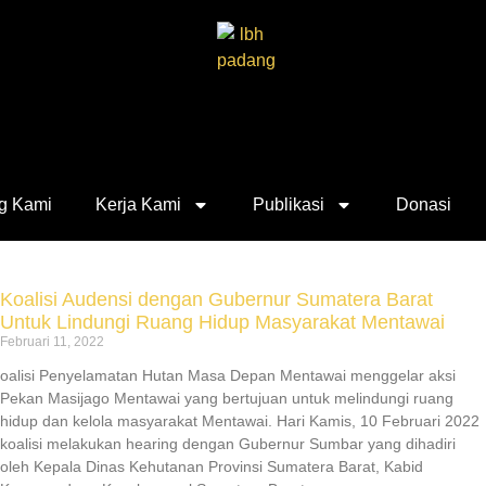
g Kami
Kerja Kami
Publikasi
Donasi
Koalisi Audensi dengan Gubernur Sumatera Barat
Untuk Lindungi Ruang Hidup Masyarakat Mentawai
Februari 11, 2022
oalisi Penyelamatan Hutan Masa Depan Mentawai menggelar aksi
Pekan Masijago Mentawai yang bertujuan untuk melindungi ruang
hidup dan kelola masyarakat Mentawai. Hari Kamis, 10 Februari 2022
koalisi melakukan hearing dengan Gubernur Sumbar yang dihadiri
oleh Kepala Dinas Kehutanan Provinsi Sumatera Barat, Kabid