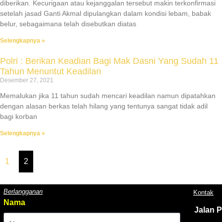
diberikan. Kecurigaan atau kejanggalan tersebut makin terkonfirmasi
setelah jasad Ganti Akmal dipulangkan dalam kondisi lebam, babak
belur, sebagaimana telah disebutkan diatas
Selengkapnya »
Polri : Berikan Keadian Bagi Mak Dasni Yang Sudah 11
Tahun Menuntut Keadilan
Desember 27, 2021
Memalukan jika 11 tahun sudah mencari keadilan namun dipatahkan
dengan alasan berkas telah hilang yang tentunya sangat tidak adil
bagi korban
Selengkapnya »
1
2
Berlangganan
Kontak
Nama
Jalan 