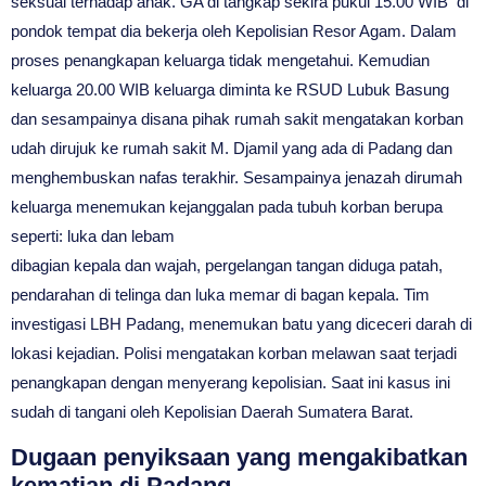
seksual terhadap anak. GA di tangkap sekira pukul 15.00 WIB di
pondok tempat dia bekerja oleh Kepolisian Resor Agam. Dalam
proses penangkapan keluarga tidak mengetahui. Kemudian
keluarga 20.00 WIB keluarga diminta ke RSUD Lubuk Basung
dan sesampainya disana pihak rumah sakit mengatakan korban
udah dirujuk ke rumah sakit M. Djamil yang ada di Padang dan
menghembuskan nafas terakhir. Sesampainya jenazah dirumah
keluarga menemukan kejanggalan pada tubuh korban berupa
seperti: luka dan lebam
dibagian kepala dan wajah, pergelangan tangan diduga patah,
pendarahan di telinga dan luka memar di bagan kepala. Tim
investigasi LBH Padang, menemukan batu yang diceceri darah di
lokasi kejadian. Polisi mengatakan korban melawan saat terjadi
penangkapan dengan menyerang kepolisian. Saat ini kasus ini
sudah di tangani oleh Kepolisian Daerah Sumatera Barat.
Dugaan penyiksaan yang mengakibatkan
kematian di Padang