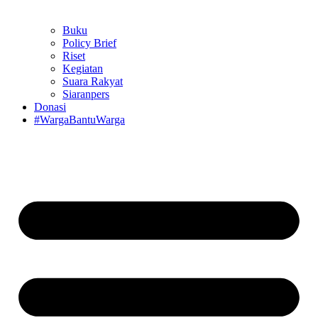
Buku
Policy Brief
Riset
Kegiatan
Suara Rakyat
Siaranpers
Donasi
#WargaBantuWarga