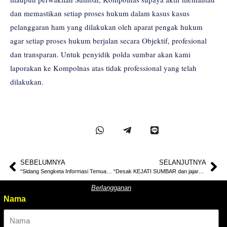
dan memastikan setiap proses hukum dalam kasus kasus
pelanggaran ham yang dilakukan oleh aparat pengak hukum
agar setiap proses hukum berjalan secara Objektif, profesional
dan transparan. Untuk penyidik polda sumbar akan kami
laporakan ke Kompolnas atas tidak professional yang telah
dilakukan.
SEBELUMNYA
SELANJUTNYA
“Sidang Sengketa Informasi Temuan Dugaan Korupsi 5 Miliar Di Bapenda Sumbar menuju Putusan, Mampukah Komisioner Informasi Sumatera Barat Berikan Hak Atas Informasi Bagi Rakyat?”
“Desak KEJATI SUMBAR dan jajarannya, Usut Tuntas Dugaan Korupsi di Tubuh Pemerintah Solok Selatan”
Berlangganan
Nama