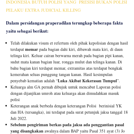
INDONESIA BUTUH POLISI YANG PRESISI BUKAN POLISI
PELAKU EXTRA JUDICIAL KILLING
Dalam persidangan praperadilan terungkap beberapa fakta
yaitu sebagai berikut:
Telah dilakukan visum et refertum oleh pihak kepolisian dengan hasil
memar
terdapat
pada bagian dahi kiri, dibawah mata kiri, di daun
telinga kiri. Keluar cairan berwarna merah pada bagian pipi kanan,
sudut mata kanan bagian luar, rongga mulut dan telinga kanan. Di
bahu bagian kiri terdapat memar, extramitas atas terdapat bengkak
kemerahan seluas punggung tangan kanan. Hasil kesimpulan
Luka Akibat Kekerasan Tumpul
penyebab kematian adalah “
”.
Keluarga alm GA pernah dibujuk untuk mencabut Laporan polisi
dengan dijanjikan umroh atau keluarga akan dimudahkan masuk
polisi
Keterangan anak berbeda dengan keterangan Polisi berinisial YK
dan HA (tersangka), ini terdapat pada surat petunjuk jaksa tanggal 18
Juli 2022.
Sebelum pengiriman berkas pada jaksa ada penggantian pasal
yang disangkakan
awalnya dalam BAP yaitu Pasal 351 ayat (3) Jo