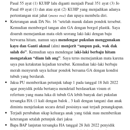
Pasal 55 ayat (1) KUHP lalu diganti menjadi Pasal 351 ayat (3) Jo
Pasal 49 ayat (1) dan atau ayat (2) KUHP yang menjadikan adanya
pertentangan niat jahat (
mens rea
) dan upaya membela diri.
Keterangan anak DA No. 16 “setelah masuk dalam pondok tersebut.
Kemudian memborgol tangan alm GA dengan borgol plastik. Saya
disuruh memejamkan mata oleh seorang laki-laki dengan baju
mendengar pukulan menggunakan
berwarna hitam, namun saya
kayu dan Ganti akmal
menjerit “ampun pak, wak dak
(alm)
salah do”
aki-laki berbaju hitam
. Kemudian saya mendengar l
mengatakan “diam lah ang”
. Saya terus memejamkan mata karena
saya pun ketakutan kejadian tersebut. Kemudian laki-laki berbaju
merah menyuruh saya keluar pondok bersama GA dengan kondisi
tubuh yang berdarah.
Jaksa PU memberikan petunjuk tahap 1 pada tanggal 18 Juli 2022
agar penyidik polda bertanya mendetail berdasarkan visum et
refertum yang mana luka di tubuh GA lebih banyak dari pukulan
tersangka HA (1 kali dengan balok , 3 kali dengan tangan) dan anak
diminta menjelaskan secara detail posisinya saat terjadi penangkapan.
Terjadi perubahan sikap keluarga anak yang tidak mau memberikan
keterangan setalah petunjuk dari jaksa
Bapa BAP lanjutan tersangka HA tanggal 28 Juli 2022 penyidik