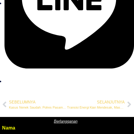
SEBELUMNYA
SELANJUTNYA
Kasus Nenek Saudah: Polres Pasaman Harus Usut Tambang Ilegal dan Jaringan Pembekingannya
Transisi Energi Kian Mendesak, Masyarakat di Tiga Daerah Terdampak Dorong Keadilan dan Transparansi
Berlangganan
Nama