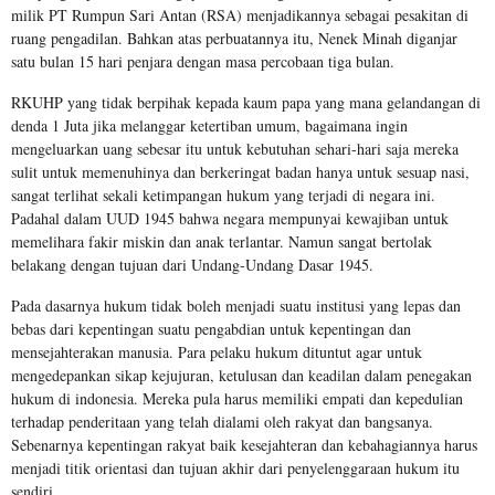
milik PT Rumpun Sari Antan (RSA) menjadikannya sebagai pesakitan di
ruang pengadilan. Bahkan atas perbuatannya itu, Nenek Minah diganjar
satu bulan 15 hari penjara dengan masa percobaan tiga bulan.
RKUHP yang tidak berpihak kepada kaum papa yang mana gelandangan di
denda 1 Juta jika melanggar ketertiban umum, bagaimana ingin
mengeluarkan uang sebesar itu untuk kebutuhan sehari-hari saja mereka
sulit untuk memenuhinya dan berkeringat badan hanya untuk sesuap nasi,
sangat terlihat sekali ketimpangan hukum yang terjadi di negara ini.
Padahal dalam UUD 1945 bahwa negara mempunyai kewajiban untuk
memelihara fakir miskin dan anak terlantar. Namun sangat bertolak
belakang dengan tujuan dari Undang-Undang Dasar 1945.
Pada dasarnya hukum tidak boleh menjadi suatu institusi yang lepas dan
bebas dari kepentingan suatu pengabdian untuk kepentingan dan
mensejahterakan manusia. Para pelaku hukum dituntut agar untuk
mengedepankan sikap kejujuran, ketulusan dan keadilan dalam penegakan
hukum di indonesia. Mereka pula harus memiliki empati dan kepedulian
terhadap penderitaan yang telah dialami oleh rakyat dan bangsanya.
Sebenarnya kepentingan rakyat baik kesejahteran dan kebahagiannya harus
menjadi titik orientasi dan tujuan akhir dari penyelenggaraan hukum itu
sendiri.