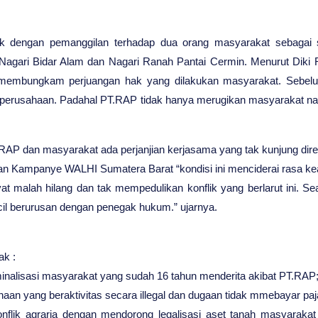
k dengan pemanggilan terhadap dua orang masyarakat sebagai 
i Nagari Bidar Alam dan Nagari Ranah Pantai Cermin. Menurut Diki
 membungkam perjuangan hak yang dilakukan masyarakat. Sebel
s perusahaan. Padahal PT.RAP tidak hanya merugikan masyarakat n
T. RAP dan masyarakat ada perjanjian kerjasama yang tak kunjung dir
an Kampanye WALHI Sumatera Barat “kondisi ini menciderai rasa ke
yat malah hilang dan tak mempedulikan konflik yang berlarut ini. S
il berurusan dengan penegak hukum.” ujarnya.
k :
minalisasi masyarakat yang sudah 16 tahun menderita akibat PT.RAP
aan yang beraktivitas secara illegal dan dugaan tidak mmebayar pa
nflik agraria dengan mendorong legalisasi aset tanah masyaraka