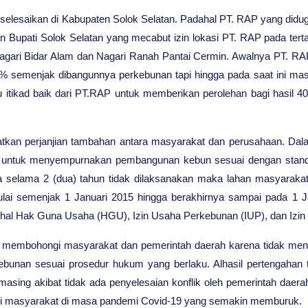
erselesaikan di Kabupaten Solok Selatan. Padahal PT. RAP yang didu
an Bupati Solok Selatan yang mecabut izin lokasi PT. RAP pada terta
ari Bidar Alam dan Nagari Ranah Pantai Cermin. Awalnya PT. RAP ha
semenjak dibangunnya perkebunan tapi hingga pada saat ini mas
tikad baik dari PT.RAP untuk memberikan perolehan bagi hasil 40 
ibuatkan perjanjian tambahan antara masyarakat dan perusahaan. D
un untuk menyempurnakan pembangunan kebun sesuai dengan stand
 selama 2 (dua) tahun tidak dilaksanakan maka lahan masyaraka
ulai semenjak 1 Januari 2015 hingga berakhirnya sampai pada 1 J
al Hak Guna Usaha (HGU), Izin Usaha Perkebunan (IUP), dan Izin 
 dan membohongi masyarakat dan pemerintah daerah karena tidak m
bunan sesuai prosedur hukum yang berlaku. Alhasil pertengahan
ing akibat tidak ada penyelesaian konflik oleh pemerintah daerah 
nomi masyarakat di masa pandemi Covid-19 yang semakin memburuk.