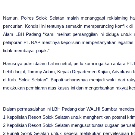
Namun, Polres Solok Selatan malah menanggapi reklaiming ha
pencurian. Kondisi ini tentunya semakin memperuncing konflik d
Alam LBH Padang “kami melihat pemanggilan ini diduga untuk
pelaporan PT. RAP mestinya kepolisian mempertanyakan legalita
tidak membayar pajak.”
Harusnya polisi dalam hal ini netral, perlu kami ingatkan antara P
Lebih lanjut, Tommy Adam, Kepala Departemen Kajian, Advokasi d
di Kab. Solok Selatan”. Bupati seharusnya menjadi wakil dari rak
melakukan pembiaran atas kasus ini dan mengorbankan rakyat kec
Dalam permasalahan ini LBH Padang dan WALHI Sumbar mendesa
1.Kepolisian Resort Solok Selatan untuk menghentikan potensi kri
2.Kepolisian Resort Solok Selatan mengusut tuntas dugaan perusah
3.Bupati Solok Selatan untuk segera melakukan penyelesaian ko