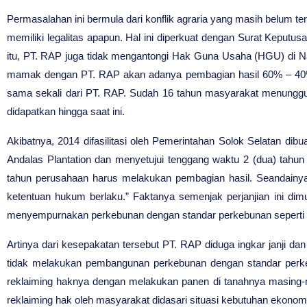
Permasalahan ini bermula dari konflik agraria yang masih belum t
memiliki legalitas apapun. Hal ini diperkuat dengan Surat Keputus
itu, PT. RAP juga tidak mengantongi Hak Guna Usaha (HGU) di Nag
mamak dengan PT. RAP akan adanya pembagian hasil 60% – 40% 
sama sekali dari PT. RAP. Sudah 16 tahun masyarakat menunggu i
didapatkan hingga saat ini.
Akibatnya, 2014 difasilitasi oleh Pemerintahan Solok Selatan d
Andalas Plantation dan menyetujui tenggang waktu 2 (dua) tah
tahun perusahaan harus melakukan pembagian hasil. Seandainya
ketentuan hukum berlaku.” Faktanya semenjak perjanjian ini dim
menyempurnakan perkebunan dengan standar perkebunan seperti h
Artinya dari kesepakatan tersebut PT. RAP diduga ingkar janji
tidak melakukan pembangunan perkebunan dengan standar perke
reklaiming haknya dengan melakukan panen di tanahnya masing-mas
reklaiming hak oleh masyarakat didasari situasi kebutuhan eko