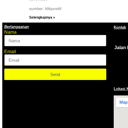
sumber: klikpositif
Selengkapnya »
Berlangganan
Kontak
Nama
Jalan
Email
Send
Lokasi 