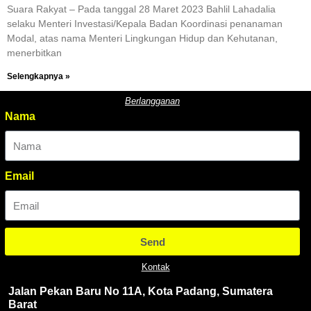
Suara Rakyat – Pada tanggal 28 Maret 2023 Bahlil Lahadalia
selaku Menteri Investasi/Kepala Badan Koordinasi penanaman
Modal, atas nama Menteri Lingkungan Hidup dan Kehutanan,
menerbitkan
Selengkapnya »
Berlangganan
Nama
Email
Send
Kontak
Jalan Pekan Baru No 11A, Kota Padang, Sumatera
Barat