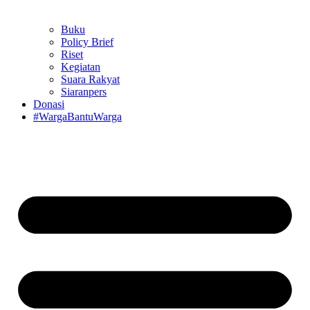
Buku
Policy Brief
Riset
Kegiatan
Suara Rakyat
Siaranpers
Donasi
#WargaBantuWarga