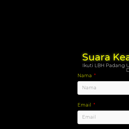
Suara Ke
Ikuti LBH Padang U
D
Nama
Email