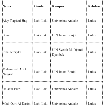
Nama
Gender
Kampus
Kelulusan
Aley Taqrizul Haq
Laki-Laki
Universitas Andalas
Lulus
Bonar
Laki-Laki
UIN Imam Bonjol
Lulus
UIN Syeikh M. Djamil
Iqbal Rizkyka
Laki-Laki
Lulus
Djambek
Muhammad Arief
Laki-Laki
UIN Imam Bonjol
Lulus
Nasyrah
Ishlahul Fikri
Laki-Laki
Universitas Andalas
Lulus
Mhd. Qori Al-Karim
Laki-Laki
Universitas Andalas
Lulus