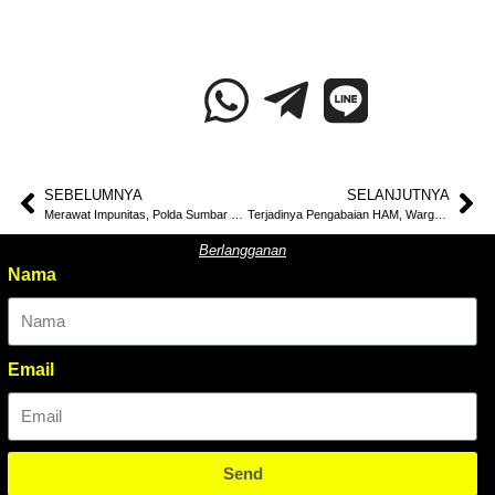
SEBELUMNYA
SELANJUTNYA
Merawat Impunitas, Polda Sumbar Hentikan kembali Penyidikan Kasus Pelanggaran HAM. LBH Padang Laporkan Kapolda Sumbar ke Ombudsman
Terjadinya Pengabaian HAM, Warga Sumatera Barat Gugat Negara Atas Kelalaian Dalam Bencana Ekologis Yang Terjadi
Berlangganan
Nama
Email
Send