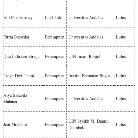
Adi Fakhrurrozy
Laki-Laki
Universitas Andalas
Lulus
Fitria Deswika
Perempuan
Universitas Andalas
Lulus
Dita Indiriani Siregar
Perempuan
UIN Imam Bonjol
Lulus
Lidya Dwi Utami
Perempuan
Institut Pertanian Bogor
Lulus
Alya Sasabila
Perempuan
Universitas Andalas
Lulus
Siahaan
UIN Syeikh M. Djamil
Jeni Monalisa
Perempuan
Lulus
Djambek