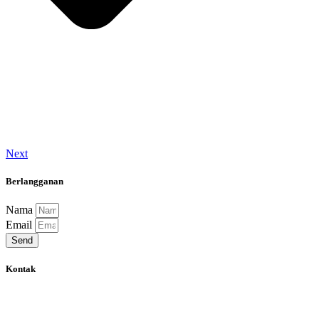
Next
Berlangganan
Nama
Email
Send
Kontak
Jalan Pekan Baru No 11A, Kota Padang, Sumatera Barat