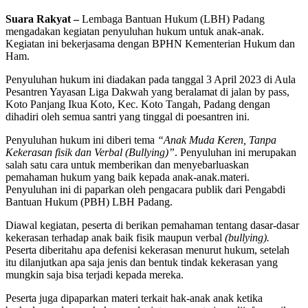
Suara Rakyat –
Lembaga Bantuan Hukum (LBH) Padang
mengadakan kegiatan penyuluhan hukum untuk anak-anak.
Kegiatan ini bekerjasama dengan BPHN Kementerian Hukum dan
Ham.
Penyuluhan hukum ini diadakan pada tanggal 3 April 2023 di Aula
Pesantren Yayasan Liga Dakwah yang beralamat di jalan by pass,
Koto Panjang Ikua Koto, Kec. Koto Tangah, Padang dengan
dihadiri oleh semua santri yang tinggal di poesantren ini.
Penyuluhan hukum ini diberi tema
“Anak Muda Keren, Tanpa
Kekerasan fisik dan Verbal (Bullying)”
. Penyuluhan ini merupakan
salah satu cara untuk memberikan dan menyebarluaskan
pemahaman hukum yang baik kepada anak-anak.materi.
Penyuluhan ini di paparkan oleh pengacara publik dari Pengabdi
Bantuan Hukum (PBH) LBH Padang.
Diawal kegiatan, peserta di berikan pemahaman tentang dasar-dasar
kekerasan terhadap anak baik fisik maupun verbal
(bullying).
Peserta diberitahu apa defenisi kekerasan menurut hukum, setelah
itu dilanjutkan apa saja jenis dan bentuk tindak kekerasan yang
mungkin saja bisa terjadi kepada mereka.
Peserta juga dipaparkan materi terkait hak-anak anak ketika