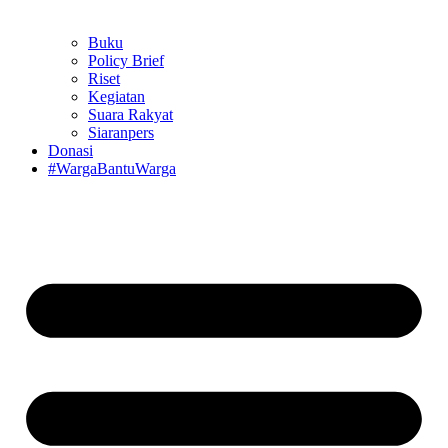
Buku
Policy Brief
Riset
Kegiatan
Suara Rakyat
Siaranpers
Donasi
#WargaBantuWarga