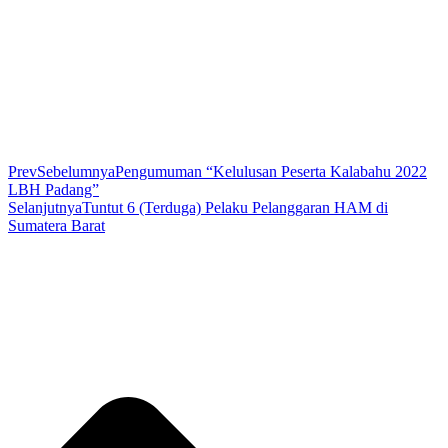
Prev
Sebelumnya
Pengumuman “Kelulusan Peserta Kalabahu 2022
LBH Padang”​
Selanjutnya
Tuntut 6 (Terduga) Pelaku Pelanggaran HAM di
Sumatera Barat