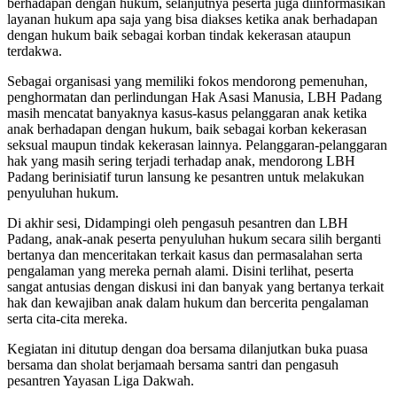
berhadapan dengan hukum, selanjutnya peserta juga diinformasikan
layanan hukum apa saja yang bisa diakses ketika anak berhadapan
dengan hukum baik sebagai korban tindak kekerasan ataupun
terdakwa.
Sebagai organisasi yang memiliki fokos mendorong pemenuhan,
penghormatan dan perlindungan Hak Asasi Manusia, LBH Padang
masih mencatat banyaknya kasus-kasus pelanggaran anak ketika
anak berhadapan dengan hukum, baik sebagai korban kekerasan
seksual maupun tindak kekerasan lainnya. Pelanggaran-pelanggaran
hak yang masih sering terjadi terhadap anak, mendorong LBH
Padang berinisiatif turun lansung ke pesantren untuk melakukan
penyuluhan hukum.
Di akhir sesi, Didampingi oleh pengasuh pesantren dan LBH
Padang, anak-anak peserta penyuluhan hukum secara silih berganti
bertanya dan menceritakan terkait kasus dan permasalahan serta
pengalaman yang mereka pernah alami. Disini terlihat, peserta
sangat antusias dengan diskusi ini dan banyak yang bertanya terkait
hak dan kewajiban anak dalam hukum dan bercerita pengalaman
serta cita-cita mereka.
Kegiatan ini ditutup dengan doa bersama dilanjutkan buka puasa
bersama dan sholat berjamaah bersama santri dan pengasuh
pesantren Yayasan Liga Dakwah.